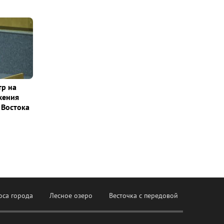
тр на
жения
 Востока
оса города
Лесное озеро
Весточка с передовой