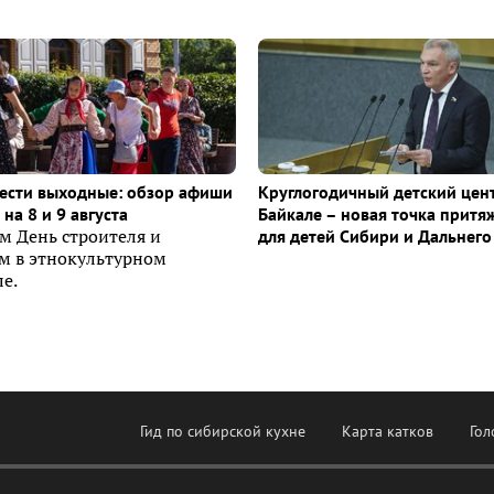
ести выходные: обзор афиши
Круглогодичный детский цен
на 8 и 9 августа
Байкале – новая точка притя
м День строителя и
для детей Сибири и Дальнего
ем в этнокультурном
е.
Гид по сибирской кухне
Карта катков
Гол