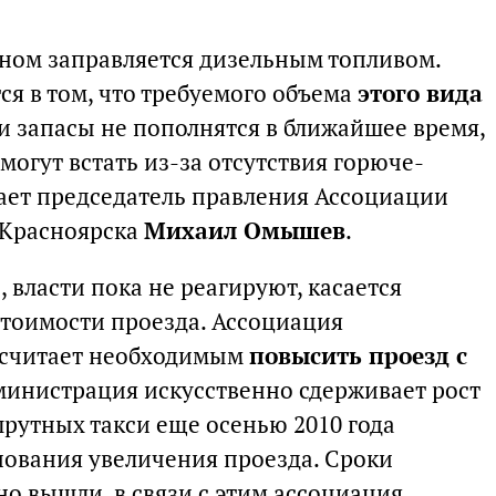
вном заправляется дизельным топливом.
ся в том, что требуемого объема
этого вида
ли запасы не пополнятся в ближайшее время,
огут встать из-за отсутствия горюче-
ает председатель правления Ассоциации
 Красноярска
Михаил Омышев
.
 власти пока не реагируют, касается
тоимости проезда. Ассоциация
в считает необходимым
повысить проезд с
дминистрация искусственно сдерживает рост
шрутных такси еще осенью 2010 года
нования увеличения проезда. Сроки
о вышли, в связи с этим ассоциация