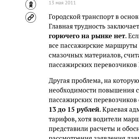
13 мая 2011
Городской транспорт в осно
Главная трудность заключает
горючего на рынке нет
. Ес
все пассажирские маршруты м
смазочных материалов, счит
пассажирских перевоз­чиков
Другая проблема, на которую,
необходимости повышения с
пассажирских перевоз­чико
13 до 15 рублей
. Краевая а
тарифов, хотя водители мар
представили расчеты и обос
рассмотрения заявления давн