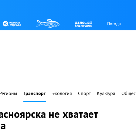
Погода
Регионы
Транспорт
Экология
Спорт
Культура
Общес
сноярска не хватает
ва