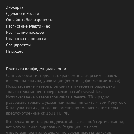
Экокарта
Сделано в России
Онлайн-табло аэропорта
Расписание электричек
Расписание поездов
Подписка на новости
Спецпроекты
Наглядно
Политика конфиденциальности
Сайт содержит материалы, охраняемые авторским правом,
и средства индивидуализации (логотипы, фирменные знаки).
Использование материалов сайта в интернете разрешено
только с указанием гиперссылки на сайт www.irk.ru.
Использование материалов сайта в печати, ТВ и радио
разрешено только с указанием названия сайта «Твой Иркутск».
К нарушителям данного положения применяются все меры,
предусмотренные ст. 1301 ГК РФ.
Все рекламные товары подлежат обязательной сертификации,
все услуги - лицензированию. Редакция не несет
ответственности за содержание рекламных материалов.