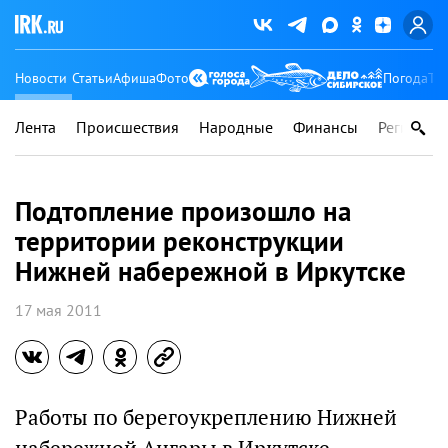
Новости
Статьи
Афиша
Фото
Погода
Ту
Лента
Происшествия
Народные
Финансы
Регионы
Подтопление произошло на
территории реконструкции
Нижней набережной в Иркутске
17 мая 2011
Работы по берегоукреплению Нижней