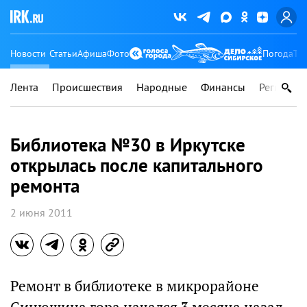
Новости
Статьи
Афиша
Фото
Погода
Ту
Лента
Происшествия
Народные
Финансы
Регионы
Библиотека №30 в Иркутске
открылась после капитального
ремонта
2 июня 2011
Ремонт в библиотеке в микрорайоне