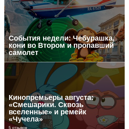
События недели: Чебурашка,
кони во Втором и пропавший
самолет
Кинопремьеры августа:
«Смешарики. Сквозь
вселенные» и ремейк
«Чучела»
5 отзывов