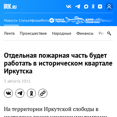
Новости
Статьи
Афиша
Фото
Погода
Ту
Лента
Происшествия
Народные
Финансы
Регионы
Отдельная пожарная часть будет
работать в историческом квартале
Иркутска
5 августа 2011
На территории Иркутской слободы в