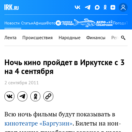
Новости
Статьи
Афиша
Фото
Погода
Ту
Лента
Происшествия
Народные
Финансы
Регионы
Ночь кино пройдет в Иркутске с 3
на 4 сентября
2 сентября 2011
Всю ночь фильмы будут показывать в
кинотеатре «Баргузин»
. Билеты на нон-