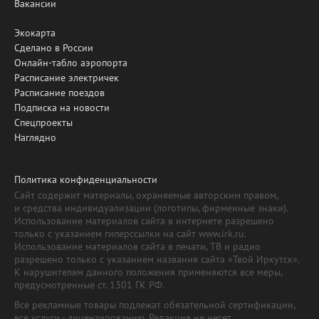
Вакансии
Экокарта
Сделано в России
Онлайн-табло аэропорта
Расписание электричек
Расписание поездов
Подписка на новости
Спецпроекты
Наглядно
Политика конфиденциальности
Сайт содержит материалы, охраняемые авторским правом,
и средства индивидуализации (логотипы, фирменные знаки).
Использование материалов сайта в интернете разрешено
только с указанием гиперссылки на сайт www.irk.ru.
Использование материалов сайта в печати, ТВ и радио
разрешено только с указанием названия сайта «Твой Иркутск».
К нарушителям данного положения применяются все меры,
предусмотренные ст. 1301 ГК РФ.
Все рекламные товары подлежат обязательной сертификации,
все услуги - лицензированию. Редакция не несет