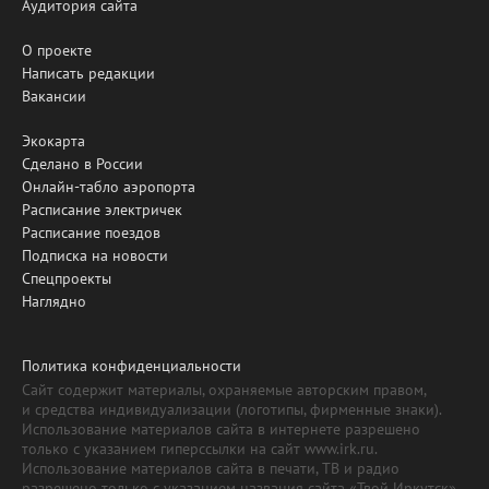
Аудитория сайта
О проекте
Написать редакции
Вакансии
Экокарта
Сделано в России
Онлайн-табло аэропорта
Расписание электричек
Расписание поездов
Подписка на новости
Спецпроекты
Наглядно
Политика конфиденциальности
Сайт содержит материалы, охраняемые авторским правом,
и средства индивидуализации (логотипы, фирменные знаки).
Использование материалов сайта в интернете разрешено
только с указанием гиперссылки на сайт www.irk.ru.
Использование материалов сайта в печати, ТВ и радио
разрешено только с указанием названия сайта «Твой Иркутск».