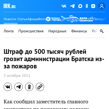
Новости
Статьи
Афиша
Фото
Погода
Ту
Лента
Происшествия
Народные
Финансы
Регионы
Штраф до 500 тысяч рублей
грозит администрации Братска из-
за пожаров
5 октября 2011
Как сообщил заместитель главного