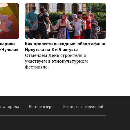
шарики.
Как провести выходные: обзор афиши
«Чучела»
Иркутска на 8 и 9 августа
Отмечаем День строителя и
участвуем в этнокультурном
фестивале.
оса города
Лесное озеро
Весточка с передовой