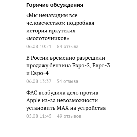
Горячие обсуждения
«Мы ненавидим все
человечество»: подробная
история иркутских
«молоточников»
06.08 10:21
84 отзыва
В России временно разрешили
продажу бензина Евро-2, Евро-3
и Евро-4
06.08 13:37
54 отзыва
ФАС возбудила дело против
Apple из-за невозможности
установить MAX на устройства
05.08 11:45
49 отзывов