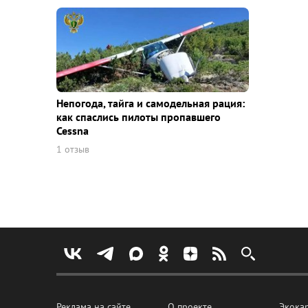
Непогода, тайга и самодельная рация:
как спаслись пилоты пропавшего
Cessna
1 отзыв
Реклама на сайте
О проекте
Экока