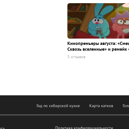
Кинопремьеры августа: «Сме
Сквозь вселенные» и ремейк 
5 отзывов
Гид по сибирской кухне
Карта катков
Гол
Политика конфиденциальности
рта