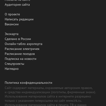
Аудитория сайта
О проекте
Написать редакции
Вакансии
Экокарта
Сделано в России
Онлайн-табло аэропорта
Расписание электричек
Расписание поездов
Подписка на новости
Спецпроекты
Наглядно
Политика конфиденциальности
Сайт содержит материалы, охраняемые авторским правом,
и средства индивидуализации (логотипы, фирменные знаки).
Использование материалов сайта в интернете разрешено
только с указанием гиперссылки на сайт www.irk.ru.
Использование материалов сайта в печати, ТВ и радио