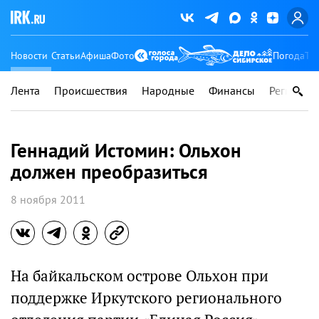
Новости
Статьи
Афиша
Фото
Погода
Ту
Лента
Происшествия
Народные
Финансы
Регионы
Геннадий Истомин: Ольхон
должен преобразиться
8 ноября 2011
На байкальском острове Ольхон при
поддержке Иркутского регионального