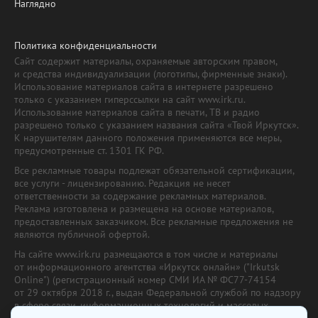
Наглядно
Политика конфиденциальности
Сайт содержит материалы, охраняемые авторским правом,
и средства индивидуализации (логотипы, фирменные знаки).
Использование материалов сайта в интернете разрешено
только с указанием гиперссылки на сайт www.irk.ru.
Использование материалов сайта в печати, ТВ и радио
разрешено только с указанием названия сайта «Твой Иркутск».
К нарушителям данного положения применяются все меры,
предусмотренные ст. 1301 ГК РФ.
Все рекламные товары подлежат обязательной сертификации,
все услуги - лицензированию. Редакция не несет
ответственности за содержание рекламных материалов.
Реклама изготовлена и размещена на основе материалов,
предоставленных заказчиком. Все рекламные предложения не
являются публичной офертой.
На сайте www.irk.ru размещаются в том числе и материалы
от информационного агентства «Иркутск онлайн» ("Irkutsk
Online") (регистрационный номер СМИ ИА № ФС77-74154
от 29 октября 2018 г., выдан Федеральной службой по надзору
в сфере связи, информационных технологий и массовых
коммуникаций) с соответствующей пометкой. Учредитель —