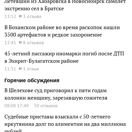
Летевший из Хабаровска в Новосибирск самолет
экстренно сел в Братске
13:52
3 отзыва
В Боханском районе во время раскопок нашли
3500 артефактов и редкое захоронение
12:41
8 отзывов
45-летний пассажир иномарки погиб после ДТП
в Эхирит-Булагатском районе
11:51
1 отзыв
Горячие обсуждения
В Шелехове суд приговорил к пяти годам
колонии женщину, зарезавшую сожителя
08.08 17:49
50 отзывов
Судебные приставы взыскали с 50-летнего
иркутянина долг по алиментам на два миллиона
рублей