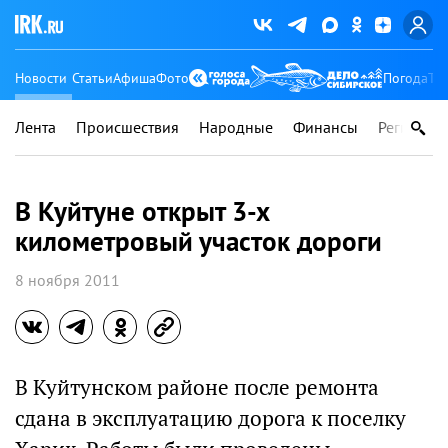
Новости
Статьи
Афиша
Фото
Погода
Ту
Лента
Происшествия
Народные
Финансы
Регионы
В Куйтуне открыт 3-х
километровый участок дороги
8 ноября 2011
В Куйтунском районе после ремонта
сдана в эксплуатацию дорога к поселку