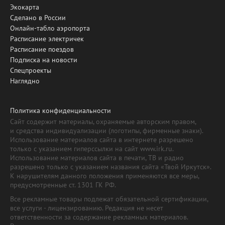
Экокарта
Сделано в России
Онлайн-табло аэропорта
Расписание электричек
Расписание поездов
Подписка на новости
Спецпроекты
Наглядно
Политика конфиденциальности
Сайт содержит материалы, охраняемые авторским правом,
и средства индивидуализации (логотипы, фирменные знаки).
Использование материалов сайта в интернете разрешено
только с указанием гиперссылки на сайт www.irk.ru.
Использование материалов сайта в печати, ТВ и радио
разрешено только с указанием названия сайта «Твой Иркутск».
К нарушителям данного положения применяются все меры,
предусмотренные ст. 1301 ГК РФ.
Все рекламные товары подлежат обязательной сертификации,
все услуги - лицензированию. Редакция не несет
ответственности за содержание рекламных материалов.