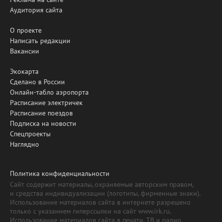
Аудитория сайта
О проекте
Написать редакции
Вакансии
Экокарта
Сделано в России
Онлайн-табло аэропорта
Расписание электричек
Расписание поездов
Подписка на новости
Спецпроекты
Наглядно
Политика конфиденциальности
Сайт содержит материалы, охраняемые авторским правом,
и средства индивидуализации (логотипы, фирменные знаки).
Использование материалов сайта в интернете разрешено
только с указанием гиперссылки на сайт www.irk.ru.
Использование материалов сайта в печати, ТВ и радио