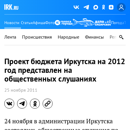
Новости
Статьи
Афиша
Фото
Погода
Ту
Лента
Происшествия
Народные
Финансы
Регионы
Проект бюджета Иркутска на 2012
год представлен на
общественных слушаниях
25 ноября 2011
24 ноября в администрации Иркутска