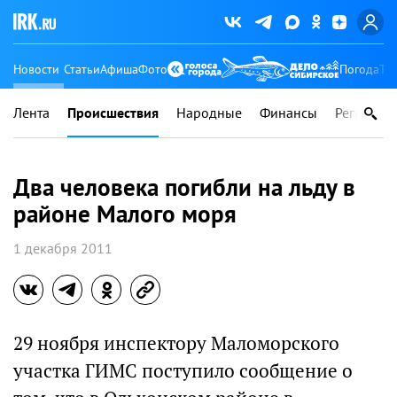
Новости
Статьи
Афиша
Фото
Погода
Ту
Лента
Происшествия
Народные
Финансы
Регионы
Два человека погибли на льду в
районе Малого моря
1 декабря 2011
29 ноября инспектору Маломорского
участка ГИМС поступило сообщение о