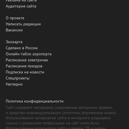
Аудитория сайта
О проекте
Написать редакции
Вакансии
Экокарта
Сделано в России
Онлайн-табло аэропорта
Расписание электричек
Расписание поездов
Подписка на новости
Спецпроекты
Наглядно
Политика конфиденциальности
Сайт содержит материалы, охраняемые авторским правом,
и средства индивидуализации (логотипы, фирменные знаки).
Использование материалов сайта в интернете разрешено
только с указанием гиперссылки на сайт www.irk.ru.
Использование материалов сайта в печати, ТВ и радио