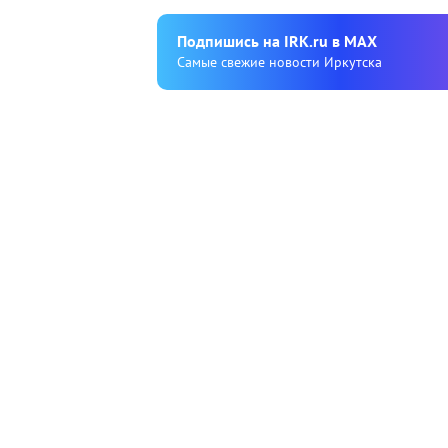
Подпишиcь на IRK.ru в MAX
Cамые свежие новости Иркутска