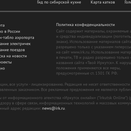
Гид по сибирской кухне
Карта катков
Гол
Политика конфиденциальности
рта
Сайт содержит материалы, охраняемые 
о в России
и средства индивидуализации (логотип
н-табло аэропорта
знаки). Использование материалов сайт
ание электричек
разрешено только с указанием гиперсс
сание поездов
на сайт www.irk.ru. Использование мате
ска на новости
в печати, ТВ и радио разрешено только 
роекты
названия сайта «Твой Иркутск». К нару
положения применяются все меры,
дно
предусмотренные ст. 1301 ГК РФ.
ии, все услуги - лицензированию. Редакция не несет ответственност
тавленных заказчиком. Все рекламные предложения не являются публи
лы от информационного агентства «Иркутск онлайн» ("Irkutsk Online
надзору в сфере связи, информационных технологий и массовых комму
онный адрес редакции:
news@irk.ru
.