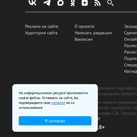
Реклама на сайте
О проекте
Экока
Аудитория сайта
Написать редакции
Сделан
Вакансии
Онлай
Распис
Распи
Подпи
Спецп
Нагля
Все рекламные товары подлежат обязательной сертификац
На информационном ресурсе применяются
изготовлена и размещена на основе материалов, предос
cookie-файлы. Оставаясь на сайте, вы
На сайте www.irk.ru размещаются в том числе и материа
подтверждаете свое
согласие
на их
от 29 октября 2018 г., выдан Федеральной службой по 
использование.
ООО «Ирк.ру». Главный редактор — Павлова С.В., Электр
Телефон редакции:
+7 (3952) 48-88-50
Я согласен
18+
© 2003–2026 IRK.ru Твой Иркутск