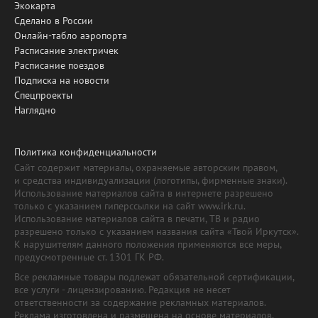
Экокарта
Сделано в России
Онлайн-табло аэропорта
Расписание электричек
Расписание поездов
Подписка на новости
Спецпроекты
Наглядно
Политика конфиденциальности
Сайт содержит материалы, охраняемые авторским правом,
и средства индивидуализации (логотипы, фирменные знаки).
Использование материалов сайта в интернете разрешено
только с указанием гиперссылки на сайт www.irk.ru.
Использование материалов сайта в печати, ТВ и радио
разрешено только с указанием названия сайта «Твой Иркутск».
К нарушителям данного положения применяются все меры,
предусмотренные ст. 1301 ГК РФ.
Все рекламные товары подлежат обязательной сертификации,
все услуги - лицензированию. Редакция не несет
ответственности за содержание рекламных материалов.
Реклама изготовлена и размещена на основе материалов,