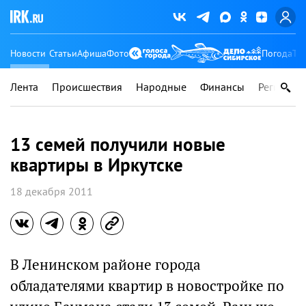
Новости
Статьи
Афиша
Фото
Погода
Ту
Лента
Происшествия
Народные
Финансы
Регионы
13 семей получили новые
квартиры в Иркутске
18 декабря 2011
В Ленинском районе города
обладателями квартир в новостройке по