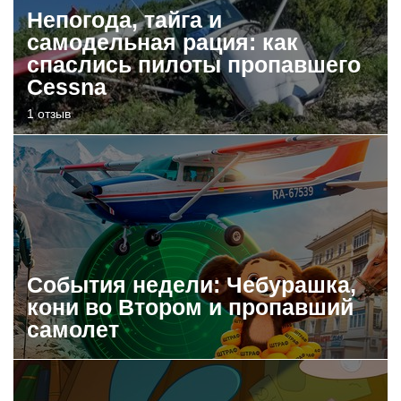
Непогода, тайга и
самодельная рация: как
спаслись пилоты пропавшего
Cessna
1 отзыв
События недели: Чебурашка,
кони во Втором и пропавший
самолет