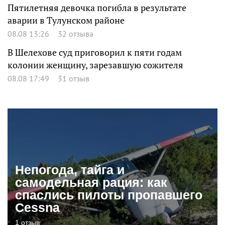
Пятилетняя девочка погибла в результате
аварии в Тулунском районе
08.08 13:26
32 отзыва
В Шелехове суд приговорил к пяти годам
колонии женщину, зарезавшую сожителя
08.08 17:49
31 отзыв
Непогода, тайга и
самодельная рация: как
спаслись пилоты пропавшего
Cessna
1 отзыв