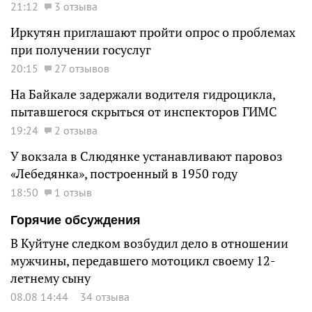
21:12
3 отзыва
Иркутян приглашают пройти опрос о проблемах
при получении госуслуг
20:15
27 отзывов
На Байкале задержали водителя гидроцикла,
пытавшегося скрыться от инспекторов ГИМС
19:24
2 отзыва
У вокзала в Слюдянке устанавливают паровоз
«Лебедянка», построенный в 1950 году
18:50
1 отзыв
Горячие обсуждения
В Куйтуне следком возбудил дело в отношении
мужчины, передавшего мотоцикл своему 12-
летнему сыну
08.08 14:44
34 отзыва