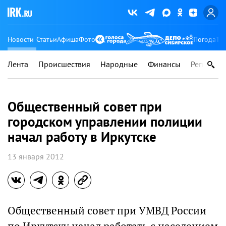
Новости
Статьи
Афиша
Фото
Погода
Ту
Лента
Происшествия
Народные
Финансы
Регионы
Общественный совет при
городском управлении полиции
начал работу в Иркутске
13 января 2012
Общественный совет при УМВД России