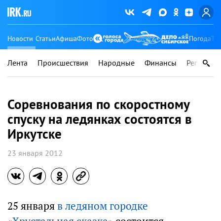
Новости
Статьи
Афиша
Фото
Погода
Ту
Лента
Происшествия
Народные
Финансы
Регионы
Соревнования по скоростному
спуску на ледянках состоятся в
Иркутске
23 января 2012
25 января
в ледяном городке