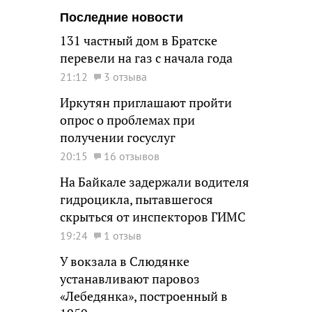
Последние новости
131 частный дом в Братске
перевели на газ с начала года
21:12
3 отзыва
Иркутян приглашают пройти
опрос о проблемах при
получении госуслуг
20:15
16 отзывов
На Байкале задержали водителя
гидроцикла, пытавшегося
скрыться от инспекторов ГИМС
19:24
1 отзыв
У вокзала в Слюдянке
устанавливают паровоз
«Лебедянка», построенный в