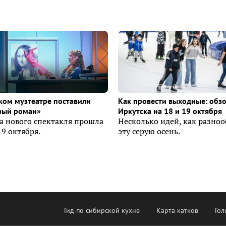
ком музтеатре поставили
Как провести выходные: обз
ный роман»
Иркутска на 18 и 19 октября
а нового спектакля прошла
Несколько идей, как разно
19 октября.
эту серую осень.
Гид по сибирской кухне
Карта катков
Гол