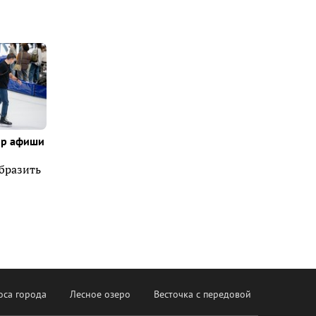
ор афиши
образить
оса города
Лесное озеро
Весточка с передовой