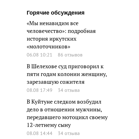
Горячие обсуждения
«Мы ненавидим все
человечество»: подробная
история иркутских
«молоточников»
06.08 10:21
86 отзывов
В Шелехове суд приговорил к
пяти годам колонии женщину,
зарезавшую сожителя
08.08 17:49
34 отзыва
В Куйтуне следком возбудил
дело в отношении мужчины,
передавшего мотоцикл своему
12-летнему сыну
08.08 14:44
34 отзыва