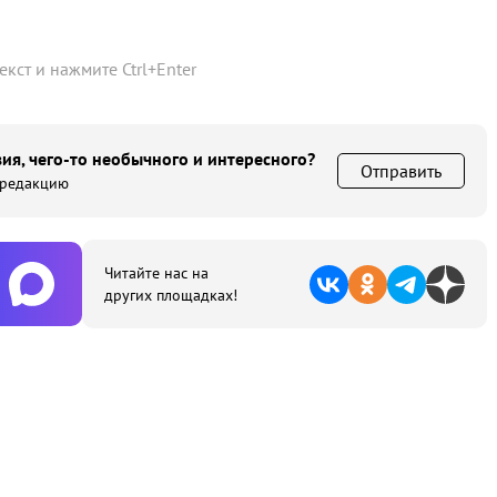
текст и нажмите
Ctrl
+
Enter
ия, чего-то необычного и интересного?
Отправить
 редакцию
Читайте нас на
других площадках!