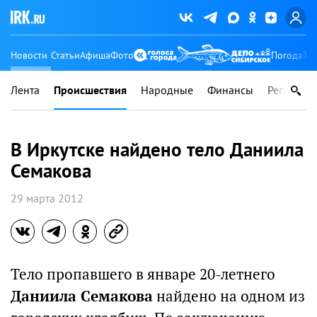
Новости
Статьи
Афиша
Фото
Погода
Ту
Лента
Происшествия
Народные
Финансы
Регионы
В Иркутске найдено тело Даниила
Семакова
29 марта 2012
Тело пропавшего в январе 20-летнего
Даниила Семакова
найдено на одном из