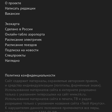
О проекте
Написать редакции
Вакансии
Экокарта
Сделано в России
Онлайн-табло аэропорта
Расписание электричек
Расписание поездов
Подписка на новости
Спецпроекты
Наглядно
Политика конфиденциальности
Сайт содержит материалы, охраняемые авторским правом,
и средства индивидуализации (логотипы, фирменные знаки).
Использование материалов сайта в интернете разрешено
только с указанием гиперссылки на сайт www.irk.ru.
Использование материалов сайта в печати, ТВ и радио
разрешено только с указанием названия сайта «Твой Иркутск».
К нарушителям данного положения применяются все меры,