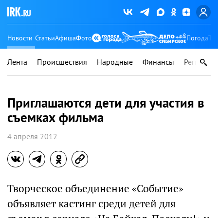
Новости
Статьи
Афиша
Фото
Погода
Ту
Лента
Происшествия
Народные
Финансы
Регионы
Приглашаются дети для участия в
съемках фильма
4 апреля 2012
Творческое объединение «Событие»
объявляет кастинг среди детей для