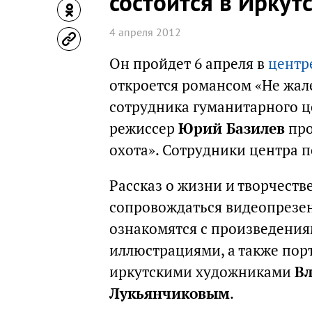
состоится в Иркут
4 апреля 2012
Он пройдет 6 апреля в
центр
откроется романсом «Не жале
сотрудника гуманитарного 
режиссер
Юрий Базилев
про
охота». Сотрудники центра 
Рассказ о жизни и творчеств
сопровождаться видеопрезен
ознакомятся с произведениям
иллюстрациями, а также по
иркутскими художниками
В
Лукьянчиковым
.