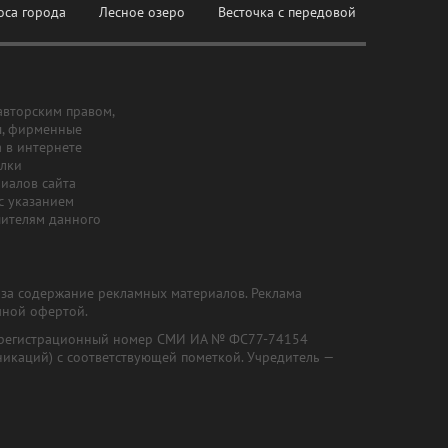
оса города
Лесное озеро
Весточка с передовой
авторским правом,
ы, фирменные
а в интернете
ылки
риалов сайта
с указанием
шителям данного
и за содержание рекламных материалов. Реклама
чной офертой.
") (регистрационный номер СМИ ИА № ФС77-74154
никаций) с соответствующей пометкой. Учредитель —