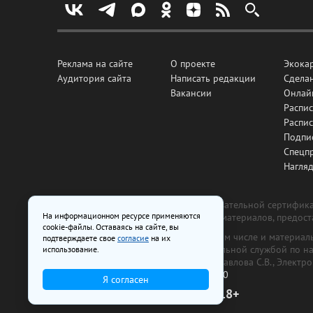
Реклама на сайте
О проекте
Экока
Аудитория сайта
Написать редакции
Сделан
Вакансии
Онлай
Распис
Распи
Подпи
Спецп
Нагля
Все рекламные товары подлежат обязательной сертификац
На информационном ресурсе применяются
изготовлена и размещена на основе материалов, предос
cookie-файлы. Оставаясь на сайте, вы
На сайте www.irk.ru размещаются в том числе и материа
подтверждаете свое
согласие
на их
от 29 октября 2018 г., выдан Федеральной службой по 
использование.
ООО «Ирк.ру». Главный редактор — Павлова С.В., Электр
Телефон редакции:
+7 (3952) 48-88-50
Я согласен
18+
© 2003–2026 IRK.ru Твой Иркутск