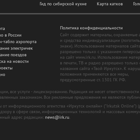
Гид по сибирской кухне
Карта катков
Гол
Политика конфиденциальности
рта
Сайт содержит материалы, охраняемые 
о в России
и средства индивидуализации (логотип
н-табло аэропорта
знаки). Использование материалов сайт
ание электричек
разрешено только с указанием гиперсс
сание поездов
на сайт www.irk.ru. Использование мате
ска на новости
в печати, ТВ и радио разрешено только 
роекты
названия сайта «Твой Иркутск». К нару
положения применяются все меры,
дно
предусмотренные ст. 1301 ГК РФ.
ии, все услуги - лицензированию. Редакция не несет ответственност
тавленных заказчиком. Все рекламные предложения не являются публи
лы от информационного агентства «Иркутск онлайн» ("Irkutsk Online
надзору в сфере связи, информационных технологий и массовых комму
онный адрес редакции:
news@irk.ru
.