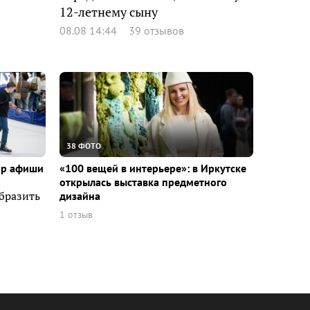
12-летнему сыну
08.08 14:44
39 отзывов
38 ФОТО
ор афиши
«100 вещей в интерьере»: в Иркутске
открылась выставка предметного
образить
дизайна
1 отзыв