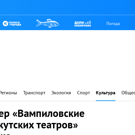
Погода
Регионы
Транспорт
Экология
Спорт
Культура
Общес
ер «Вампиловские
кутских театров»