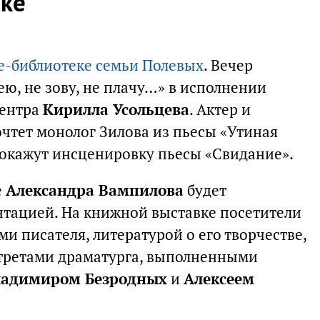
ске
е-библиотеке семьи Полевых
. Вечер
ю, не зову, не плачу…» в исполнении
центра
Кирилла Усольцева
. Актер и
чтет монолог Зилова из пьесы «Утиная
покажут инсценировку пьесы «Свидание».
е
Александра Вампилова
будет
тацией. На книжной выставке посетители
и писателя, литературой о его творчестве,
ртретами драматурга, выполненными
ладимиром Безродных
и
Алексеем