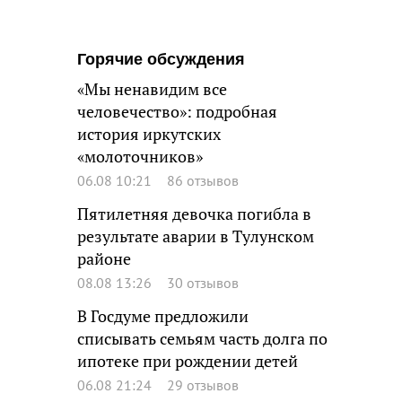
Горячие обсуждения
«Мы ненавидим все
человечество»: подробная
история иркутских
«молоточников»
06.08 10:21
86 отзывов
Пятилетняя девочка погибла в
результате аварии в Тулунском
районе
08.08 13:26
30 отзывов
В Госдуме предложили
списывать семьям часть долга по
ипотеке при рождении детей
06.08 21:24
29 отзывов