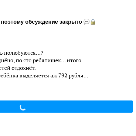
и, поэтому обсуждение закрыто
сть полюбуются…?
днёно, по сто ребятишек… итого
етей отдохнёт.
 ребёнка выделяется аж 792 рубля…