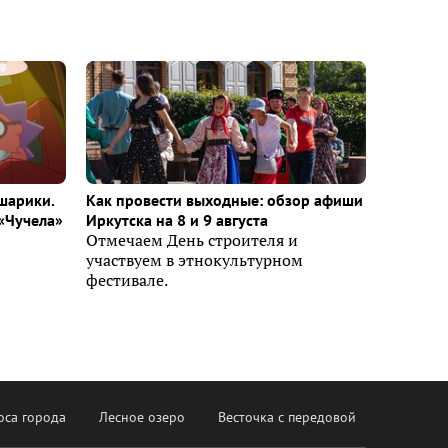
шарики.
Как провести выходные: обзор афиши
«Чучела»
Иркутска на 8 и 9 августа
Отмечаем День строителя и
участвуем в этнокультурном
фестивале.
оса города
Лесное озеро
Весточка с передовой