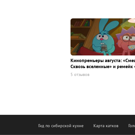
Кинопремьеры августа: «Сме
Сквозь вселенные» и ремейк 
5 отзывов
Гид по сибирской кухне
Карта катков
Гол