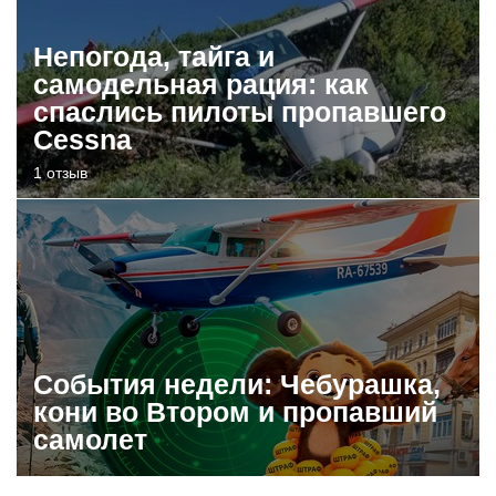
Непогода, тайга и
самодельная рация: как
спаслись пилоты пропавшего
Cessna
1 отзыв
События недели: Чебурашка,
кони во Втором и пропавший
самолет