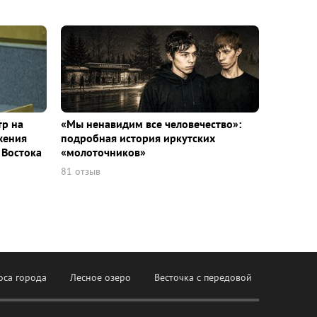
тр на
«Мы ненавидим все человечество»:
жения
подробная история иркутских
 Востока
«молоточников»
81 отзыв
оса города
Лесное озеро
Весточка с передовой