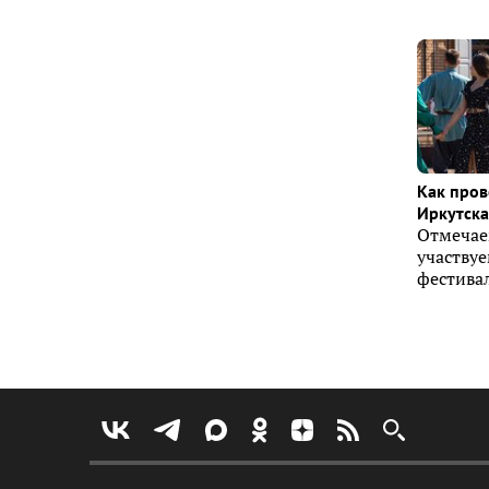
Как пров
Иркутска 
Отмечае
участву
фестивал