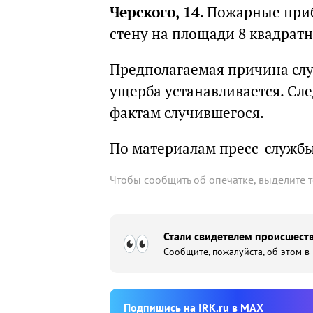
Черского, 14
. Пожарные приб
стену на площади 8 квадрат
Предполагаемая причина сл
ущерба устанавливается. Сл
фактам случившегося.
По материалам пресс-службы
Чтобы сообщить об опечатке, выделите 
Стали свидетелем происшеств
Сообщите, пожалуйста, об этом в
Подпишиcь на IRK.ru в MAX