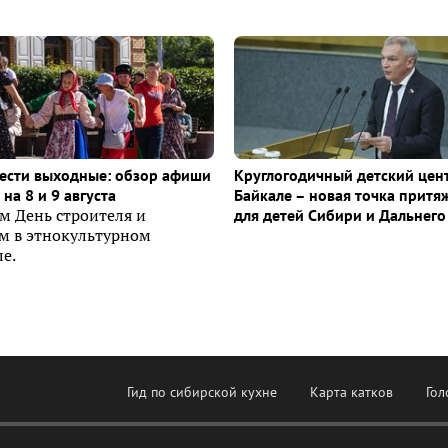
ести выходные: обзор афиши
Круглогодичный детский цен
на 8 и 9 августа
Байкале – новая точка притя
м День строителя и
для детей Сибири и Дальнего
ем в этнокультурном
е.
Гид по сибирской кухне
Карта катков
Гол