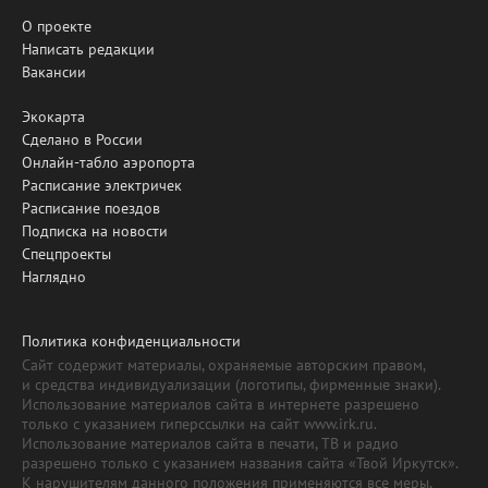
О проекте
Написать редакции
Вакансии
Экокарта
Сделано в России
Онлайн-табло аэропорта
Расписание электричек
Расписание поездов
Подписка на новости
Спецпроекты
Наглядно
Политика конфиденциальности
Сайт содержит материалы, охраняемые авторским правом,
и средства индивидуализации (логотипы, фирменные знаки).
Использование материалов сайта в интернете разрешено
только с указанием гиперссылки на сайт www.irk.ru.
Использование материалов сайта в печати, ТВ и радио
разрешено только с указанием названия сайта «Твой Иркутск».
К нарушителям данного положения применяются все меры,