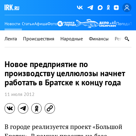
Новости
Статьи
Афиша
Фото
Погода
Ту
Лента
Происшествия
Народные
Финансы
Регионы
Новое предприятие по
производству целлюлозы начнет
работать в Братске к концу года
11 июля 2012
В городе реализуется проект «Большой