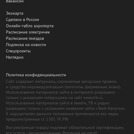
Вакансии
Экокарта
Сделано в России
Онлайн-табло аэропорта
Расписание электричек
Расписание поездов
Подписка на новости
Спецпроекты
Наглядно
Политика конфиденциальности
Сайт содержит материалы, охраняемые авторским правом,
и средства индивидуализации (логотипы, фирменные знаки).
Использование материалов сайта в интернете разрешено
только с указанием гиперссылки на сайт www.irk.ru.
Использование материалов сайта в печати, ТВ и радио
разрешено только с указанием названия сайта «Твой Иркутск».
К нарушителям данного положения применяются все меры,
предусмотренные ст. 1301 ГК РФ.
Все рекламные товары подлежат обязательной сертификации,
все услуги - лицензированию. Редакция не несет