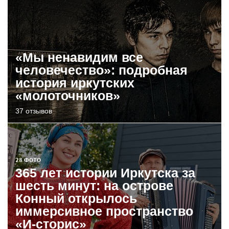
«Мы ненавидим все
человечество»: подробная
история иркутских
«молоточников»
37 отзывов
28 ФОТО
365 лет истории Иркутска за
шесть минут: на острове
Конный открылось
иммерсивное пространство
«И-сторис»