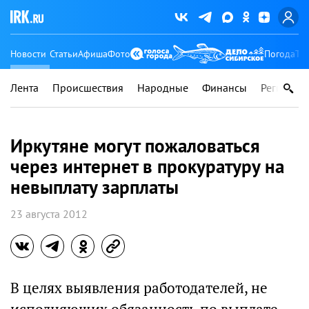
Новости
Статьи
Афиша
Фото
Погода
Ту
Лента
Происшествия
Народные
Финансы
Регионы
Иркутяне могут пожаловаться
через интернет в прокуратуру на
невыплату зарплаты
23 августа 2012
В целях выявления работодателей, не