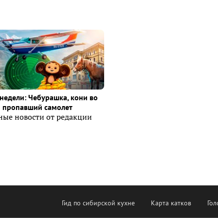
недели: Чебурашка, кони во
и пропавший самолет
ные новости от редакции
Гид по сибирской кухне
Карта катков
Гол