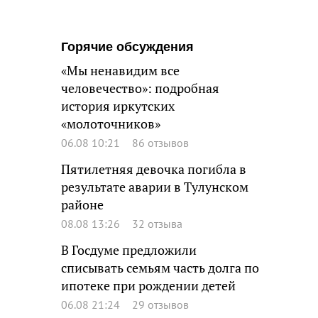
Горячие обсуждения
«Мы ненавидим все
человечество»: подробная
история иркутских
«молоточников»
06.08 10:21
86 отзывов
Пятилетняя девочка погибла в
результате аварии в Тулунском
районе
08.08 13:26
32 отзыва
В Госдуме предложили
списывать семьям часть долга по
ипотеке при рождении детей
06.08 21:24
29 отзывов