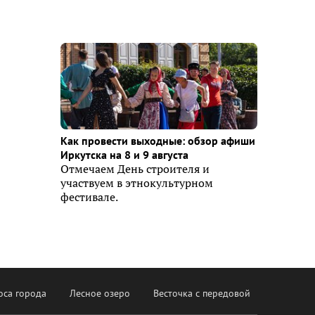
Как провести выходные: обзор афиши
Иркутска на 8 и 9 августа
Отмечаем День строителя и
участвуем в этнокультурном
фестивале.
оса города
Лесное озеро
Весточка с передовой