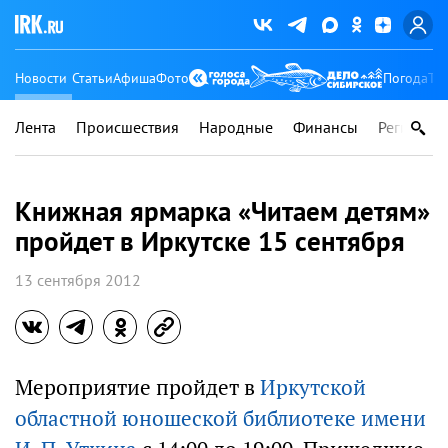
Новости
Статьи
Афиша
Фото
Погода
Ту
Лента
Происшествия
Народные
Финансы
Регионы
Книжная ярмарка «Читаем детям»
пройдет в Иркутске 15 сентября
13 сентября 2012
Мероприятие пройдет в
Иркутской
областной юношеской библиотеке имени