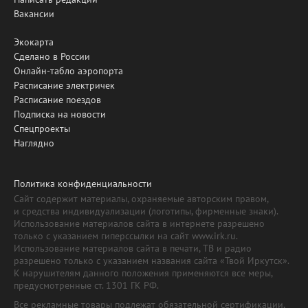
Вакансии
Экокарта
Сделано в России
Онлайн-табло аэропорта
Расписание электричек
Расписание поездов
Подписка на новости
Спецпроекты
Наглядно
Политика конфиденциальности
Сайт содержит материалы, охраняемые авторским правом,
и средства индивидуализации (логотипы, фирменные знаки).
Использование материалов сайта в интернете разрешено
только с указанием гиперссылки на сайт www.irk.ru.
Использование материалов сайта в печати, ТВ и радио
разрешено только с указанием названия сайта «Твой Иркутск».
К нарушителям данного положения применяются все меры,
предусмотренные ст. 1301 ГК РФ.
Все рекламные товары подлежат обязательной сертификации,