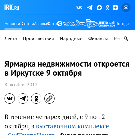
Новости
Статьи
Афиша
Фото
Погода
Ту
Лента
Происшествия
Народные
Финансы
Регионы
Ярмарка недвижимости откроется
в Иркутске 9 октября
8 октября 2012
В течение четырех дней, с 9 по 12
октября, в
выставочном комплексе