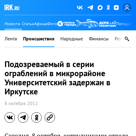
Новости
Статьи
Афиша
Фото
Погода
Ту
Лента
Происшествия
Народные
Финансы
Регионы
Подозреваемый в серии
ограблений в микрорайоне
Университетский задержан в
Иркутске
8 октября 2012
Сегодня, 8 октября, сотрудниками отдела