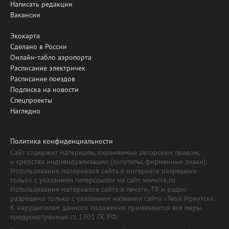
Написать редакции
Вакансии
Экокарта
Сделано в России
Онлайн-табло аэропорта
Расписание электричек
Расписание поездов
Подписка на новости
Спецпроекты
Наглядно
Политика конфиденциальности
Сайт содержит материалы, охраняемые авторским правом,
и средства индивидуализации (логотипы, фирменные знаки).
Использование материалов сайта в интернете разрешено
только с указанием гиперссылки на сайт www.irk.ru.
Использование материалов сайта в печати, ТВ и радио
разрешено только с указанием названия сайта «Твой Иркутск».
К нарушителям данного положения применяются все меры,
предусмотренные ст. 1301 ГК РФ.