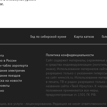
е.
Гид по сибирской кухне
Карта катков
Гол
Политика конфиденциальности
рта
Сайт содержит материалы, охраняемые 
о в России
и средства индивидуализации (логотип
н-табло аэропорта
знаки). Использование материалов сайт
ание электричек
разрешено только с указанием гиперсс
сание поездов
на сайт www.irk.ru. Использование мате
ска на новости
в печати, ТВ и радио разрешено только 
роекты
названия сайта «Твой Иркутск». К нару
положения применяются все меры,
дно
предусмотренные ст. 1301 ГК РФ.
ии, все услуги - лицензированию. Редакция не несет ответственност