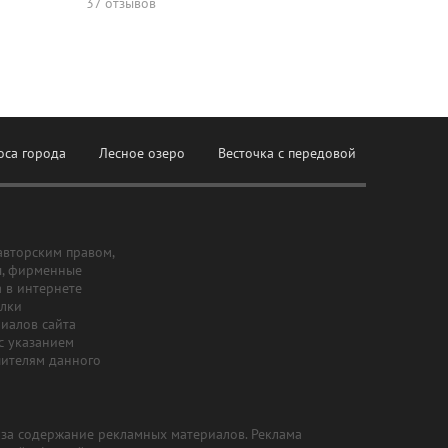
37 отзывов
оса города
Лесное озеро
Весточка с передовой
авторским правом,
ы, фирменные
а в интернете
ылки
риалов сайта
с указанием
шителям данного
и за содержание рекламных материалов. Реклама