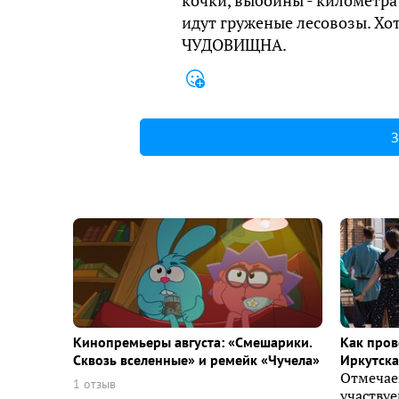
кочки, выбоины - километра п
идут груженые лесовозы. Хо
ЧУДОВИЩНА.
З
Кинопремьеры августа: «Смешарики.
Как пров
Сквозь вселенные» и ремейк «Чучела»
Иркутска 
Отмечае
1 отзыв
участву