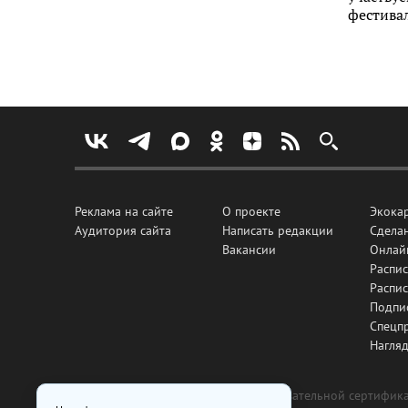
фестивал
Реклама на сайте
О проекте
Экока
Аудитория сайта
Написать редакции
Сделан
Вакансии
Онлай
Распис
Распи
Подпи
Спецп
Нагля
Все рекламные товары подлежат обязательной сертификац