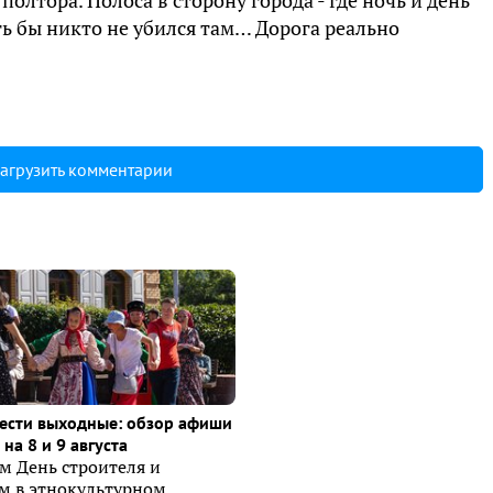
олтора. Полоса в сторону города - где ночь и день
ть бы никто не убился там… Дорога реально
агрузить комментарии
ести выходные: обзор афиши
на 8 и 9 августа
м День строителя и
ем в этнокультурном