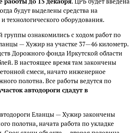
 работы до 15 декабря
. ЦРБ будет введена
когда будут выделены средства на
и технологического оборудования.
й группы ознакомились с ходом работ по
ланцы — Хужир на участке 37—46 километр.
едств Дорожного фонда Иркутской области
блей. В настоящее время там закончены
бетонной смеси, начато инженерное
жного полотна. Все работы ведутся по
участок автодороги сдадут в
автодороги Еланцы — Хужир закончены
ого полотна, начата работа по укладке
. Срок сдачи объекта — вторая половина