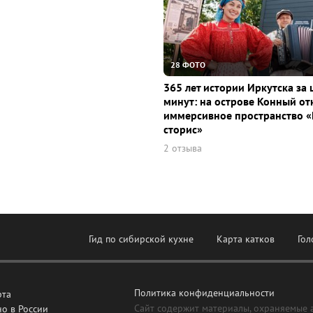
28 ФОТО
365 лет истории Иркутска за 
минут: на острове Конный о
иммерсивное пространство «
сторис»
2 отзыва
Гид по сибирской кухне
Карта катков
Гол
Политика конфиденциальности
рта
Сайт содержит материалы, охраняемые 
о в России