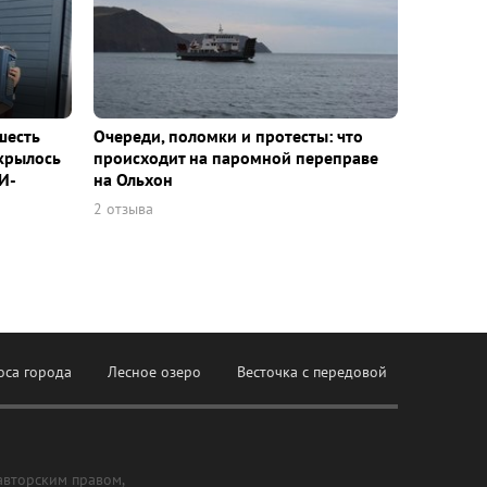
шесть
Очереди, поломки и протесты: что
ткрылось
происходит на паромной переправе
И-
на Ольхон
2 отзыва
оса города
Лесное озеро
Весточка с передовой
авторским правом,