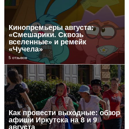
Кинопремьеры августа:
«Смешарики. Сквозь
вселенные» и ремейк
«Чучела»
5 отзывов
Как провести выходные: обзор
афиши Иркутска на 8 и 9
августа