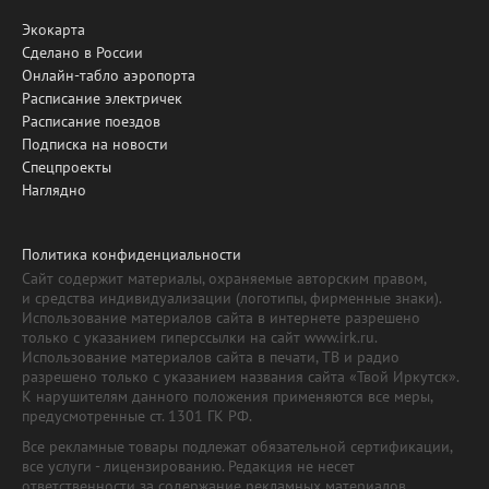
Экокарта
Сделано в России
Онлайн-табло аэропорта
Расписание электричек
Расписание поездов
Подписка на новости
Спецпроекты
Наглядно
Политика конфиденциальности
Сайт содержит материалы, охраняемые авторским правом,
и средства индивидуализации (логотипы, фирменные знаки).
Использование материалов сайта в интернете разрешено
только с указанием гиперссылки на сайт www.irk.ru.
Использование материалов сайта в печати, ТВ и радио
разрешено только с указанием названия сайта «Твой Иркутск».
К нарушителям данного положения применяются все меры,
предусмотренные ст. 1301 ГК РФ.
Все рекламные товары подлежат обязательной сертификации,
все услуги - лицензированию. Редакция не несет
ответственности за содержание рекламных материалов.