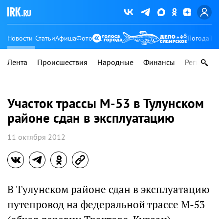
Новости
Статьи
Афиша
Фото
Погода
Ту
Лента
Происшествия
Народные
Финансы
Регионы
Участок трассы М-53 в Тулунском
районе сдан в эксплуатацию
11 октября 2012
В Тулунском районе сдан в эксплуатацию
путепровод на федеральной трассе М-53