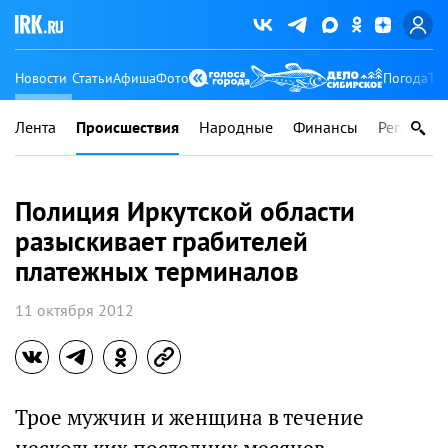
Новости
Статьи
Афиша
Фото
Погода
Ту
Лента
Происшествия
Народные
Финансы
Регионы
Полиция Иркутской области
разыскивает грабителей
платежных терминалов
11 октября 2012
Трое мужчин и женщина в течение