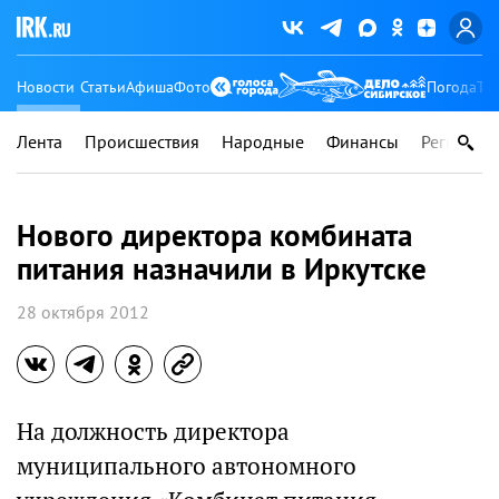
Новости
Статьи
Афиша
Фото
Погода
Ту
Лента
Происшествия
Народные
Финансы
Регионы
Нового директора комбината
питания назначили в Иркутске
28 октября 2012
На должность директора
муниципального автономного