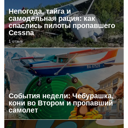
Непогода, тайга и
самодельная рация: как
спаслись пилоты пропавшего
Cessna
1 отзыв
События недели: Чебурашка,
кони во Втором и пропавший
самолет