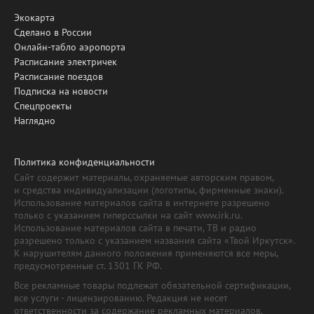
Экокарта
Сделано в России
Онлайн-табло аэропорта
Расписание электричек
Расписание поездов
Подписка на новости
Спецпроекты
Наглядно
Политика конфиденциальности
Сайт содержит материалы, охраняемые авторским правом,
и средства индивидуализации (логотипы, фирменные знаки).
Использование материалов сайта в интернете разрешено
только с указанием гиперссылки на сайт www.irk.ru.
Использование материалов сайта в печати, ТВ и радио
разрешено только с указанием названия сайта «Твой Иркутск».
К нарушителям данного положения применяются все меры,
предусмотренные ст. 1301 ГК РФ.
Все рекламные товары подлежат обязательной сертификации,
все услуги - лицензированию. Редакция не несет
ответственности за содержание рекламных материалов.