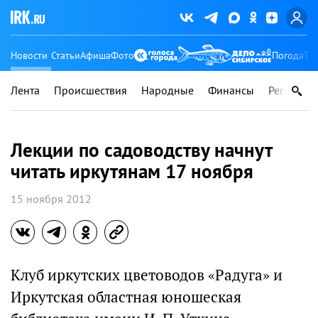
Новости
Статьи
Афиша
Фото
Погода
Ту
Лента
Происшествия
Народные
Финансы
Регионы
Лекции по садоводству начнут
читать иркутянам 17 ноября
15 ноября 2012
Клуб иркутских цветоводов «Радуга» и
Иркутская областная юношеская