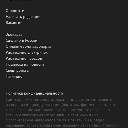
О проекте
Написать редакции
Вакансии
Экокарта
Сделано в России
Онлайн-табло аэропорта
Расписание электричек
Расписание поездов
Подписка на новости
Спецпроекты
Наглядно
Политика конфиденциальности
Сайт содержит материалы, охраняемые авторским правом,
и средства индивидуализации (логотипы, фирменные знаки).
Использование материалов сайта в интернете разрешено
только с указанием гиперссылки на сайт www.irk.ru.
Использование материалов сайта в печати, ТВ и радио
разрешено только с указанием названия сайта «Твой Иркутск».