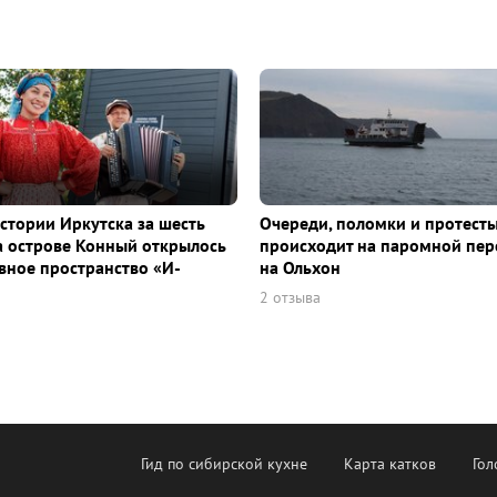
истории Иркутска за шесть
Очереди, поломки и протесты
а острове Конный открылось
происходит на паромной пер
ное пространство «И-
на Ольхон
2 отзыва
Гид по сибирской кухне
Карта катков
Гол