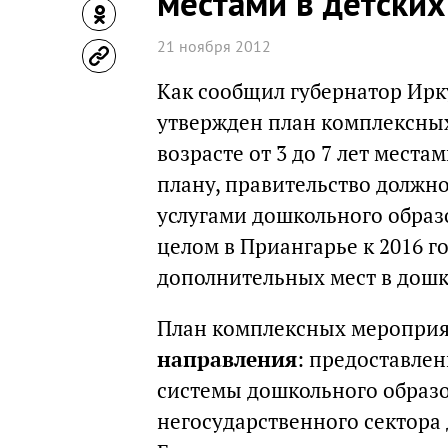
местами в детских
21 ноября 2012
Как сообщил губернатор Ирк
утвержден план комплексны
возрасте от 3 до 7 лет места
плану, правительство должно
услугами дошкольного образов
целом в Приангарье к 2016 г
дополнительных мест в дош
План комплексных меропри
направления
: предоставле
системы дошкольного образо
негосударственного сектора