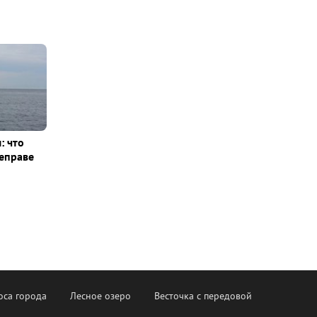
: что
еправе
оса города
Лесное озеро
Весточка с передовой