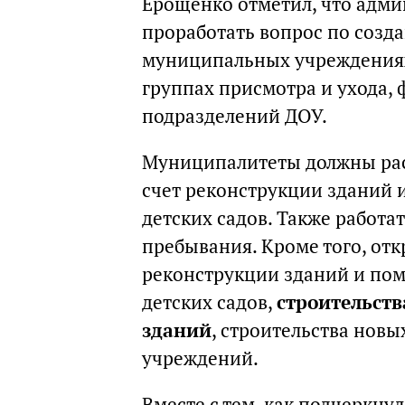
Ерощенко отметил, что адми
проработать вопрос по созд
муниципальных учреждениях
группах присмотра и ухода,
подразделений ДОУ.
Муниципалитеты должны рас
счет реконструкции зданий 
детских садов. Также работа
пребывания. Кроме того, отк
реконструкции зданий и п
детских садов,
строительст
зданий
, строительства нов
учреждений.
Вместе с тем, как подчеркну