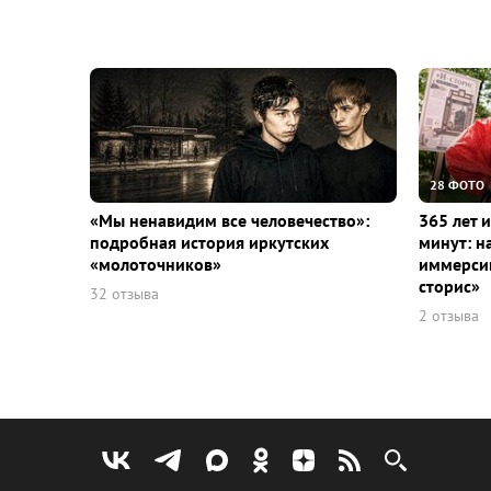
28 ФОТО
«Мы ненавидим все человечество»:
365 лет 
подробная история иркутских
минут: н
«молоточников»
иммерсив
сторис»
32 отзыва
2 отзыва