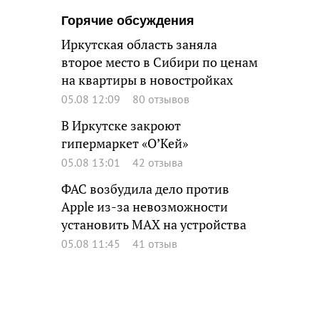
Горячие обсуждения
Иркутская область заняла
второе место в Сибири по ценам
на квартиры в новостройках
05.08 12:09
80 отзывов
В Иркутске закроют
гипермаркет «О’Кей»
05.08 13:01
42 отзыва
ФАС возбудила дело против
Apple из-за невозможности
установить MAX на устройства
05.08 11:45
41 отзыв