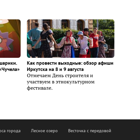
шарики.
Как провести выходные: обзор афиши
«Чучела»
Иркутска на 8 и 9 августа
Отмечаем День строителя и
участвуем в этнокультурном
фестивале.
оса города
Лесное озеро
Весточка с передовой