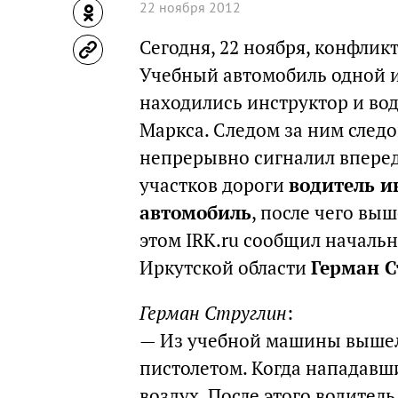
22 ноября 2012
Сегодня, 22 ноября, конфлик
Учебный автомобиль одной и
находились инструктор и вод
Маркса. Следом за ним следо
непрерывно сигналил вперед
участков дороги
водитель и
автомобиль
, после чего вы
этом IRK.ru сообщил началь
Иркутской области
Герман С
Герман Струглин
:
— Из учебной машины вышел
пистолетом. Когда нападавши
воздух. После этого водител