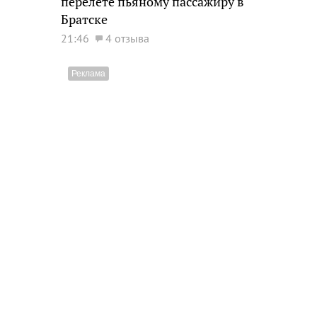
перелете пьяному пассажиру в
Братске
21:46
4 отзыва