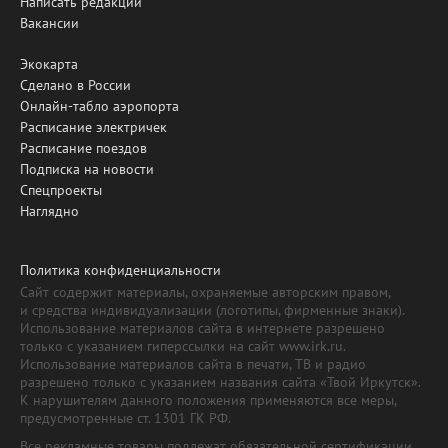
Написать редакции
Вакансии
Экокарта
Сделано в России
Онлайн-табло аэропорта
Расписание электричек
Расписание поездов
Подписка на новости
Спецпроекты
Наглядно
Политика конфиденциальности
Сайт содержит материалы, охраняемые авторским правом,
и средства индивидуализации (логотипы, фирменные знаки).
Использование материалов сайта в интернете разрешено
только с указанием гиперссылки на сайт www.irk.ru.
Использование материалов сайта в печати, ТВ и радио
разрешено только с указанием названия сайта «Твой Иркутск».
К нарушителям данного положения применяются все меры,
предусмотренные ст. 1301 ГК РФ.
Все рекламные товары подлежат обязательной сертификации,