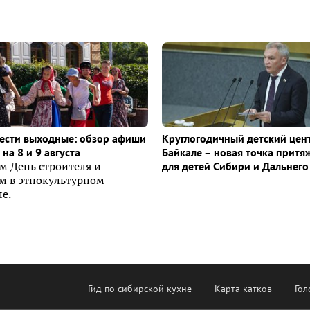
ести выходные: обзор афиши
Круглогодичный детский цен
на 8 и 9 августа
Байкале – новая точка притя
м День строителя и
для детей Сибири и Дальнего
ем в этнокультурном
е.
Гид по сибирской кухне
Карта катков
Гол