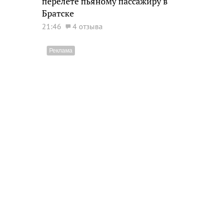
перелете пьяному пассажиру в
Братске
21:46
4 отзыва