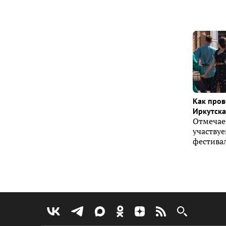
Как пров
Иркутска 
Отмечае
участву
фестивал