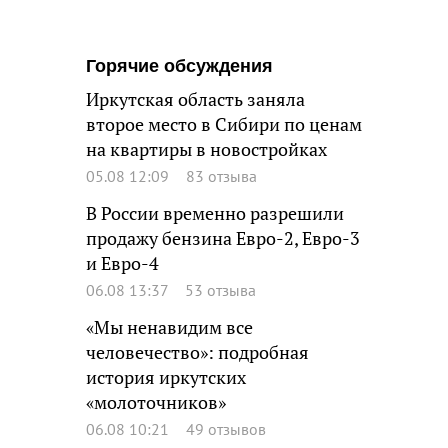
Горячие обсуждения
Иркутская область заняла
второе место в Сибири по ценам
на квартиры в новостройках
05.08 12:09
83 отзыва
В России временно разрешили
продажу бензина Евро-2, Евро-3
и Евро-4
06.08 13:37
53 отзыва
«Мы ненавидим все
человечество»: подробная
история иркутских
«молоточников»
06.08 10:21
49 отзывов