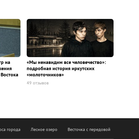
тр на
«Мы ненавидим все человечество»:
жения
подробная история иркутских
 Востока
«молоточников»
49 отзывов
оса города
Лесное озеро
Весточка с передовой