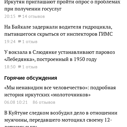
Иркутян приглашают пройти опрос о проблемах
при получении госуслуг
20:15
14 отзывов
На Байкале задержали водителя гидроцикла,
пытавшегося скрыться от инспекторов ГИМС
19:24
1 отзыв
У вокзала в Слюдянке устанавливают паровоз
«Лебедянка», построенный в 1950 году
18:50
1 отзыв
Горячие обсуждения
«Мы ненавидим все человечество»: подробная
история иркутских «молоточников»
06.08 10:21
86 отзывов
В Куйтуне следком возбудил дело в отношении
мужчины, передавшего мотоцикл своему 12-
летнему сыну