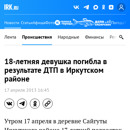
Новости
Статьи
Афиша
Фото
Погода
Ту
Лента
Происшествия
Народные
Финансы
Регионы
18-летняя девушка погибла в
результате ДТП в Иркутском
районе
17 апреля 2013 16:45
Утром 17 апреля в деревне Сайгуты