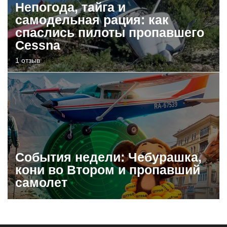
Непогода, тайга и
самодельная рация: как
спаслись пилоты пропавшего
Cessna
1 отзыв
События недели: Чебурашка,
кони во Втором и пропавший
самолет