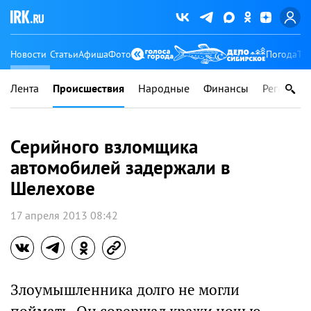
Новости
Статьи
Афиша
Фото
Погода
Ту
Лента
Происшествия
Народные
Финансы
Регионы
Серийного взломщика
автомобилей задержали в
Шелехове
17 апреля 2013 08:42
Злоумышленника долго не могли