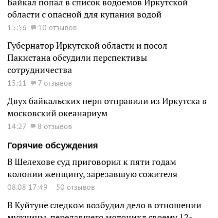
Байкал попал в список водоемов Иркутской
области с опасной для купания водой
15:56
10 отзывов
Губернатор Иркутской области и посол
Пакистана обсудили перспективы
сотрудничества
15:11
7 отзывов
Двух байкальских нерп отправили из Иркутска в
московский океанариум
14:27
8 отзывов
Горячие обсуждения
В Шелехове суд приговорил к пяти годам
колонии женщину, зарезавшую сожителя
08.08 17:49
50 отзывов
В Куйтуне следком возбудил дело в отношении
мужчины, передавшего мотоцикл своему 12-