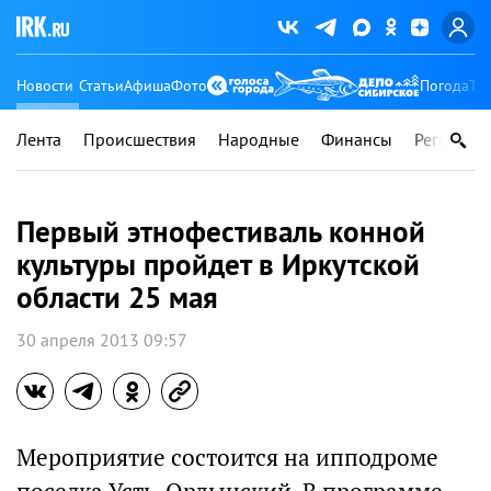
Новости
Статьи
Афиша
Фото
Погода
Ту
Лента
Происшествия
Народные
Финансы
Регионы
Первый этнофестиваль конной
культуры пройдет в Иркутской
области 25 мая
30 апреля 2013 09:57
Мероприятие состоится на ипподроме