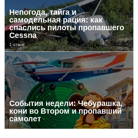
Непогода, тайга и
самодельная рация: как
спаслись пилоты пропавшего
Cessna
1 отзыв
События недели: Чебурашка,
кони во Втором и пропавший
самолет