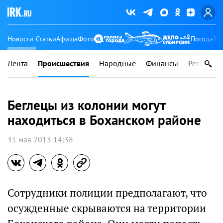
Новости
Статьи
Афиша
Фото
Погода
Ту
Лента
Происшествия
Народные
Финансы
Регионы
Беглецы из колонии могут
находиться в Боханском районе
31 мая 2013 14:38
Сотрудники полиции предполагают, что
осужденные скрываются на территории