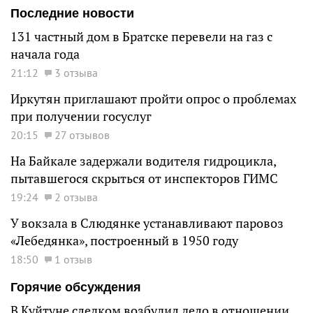
Последние новости
131 частный дом в Братске перевели на газ с
начала года
21:12
3 отзыва
Иркутян приглашают пройти опрос о проблемах
при получении госуслуг
20:15
27 отзывов
На Байкале задержали водителя гидроцикла,
пытавшегося скрыться от инспекторов ГИМС
19:24
2 отзыва
У вокзала в Слюдянке устанавливают паровоз
«Лебедянка», построенный в 1950 году
18:50
1 отзыв
Горячие обсуждения
В Куйтуне следком возбудил дело в отношении