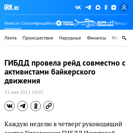
Новости
Статьи
Афиша
Фото
Погода
Ту
Лента
Происшествия
Народные
Финансы
Регионы
ГИБДД провела рейд совместно с
активистами байкерского
движения
31 мая 2013 19:02
Каждую неделю в четверг руководящий