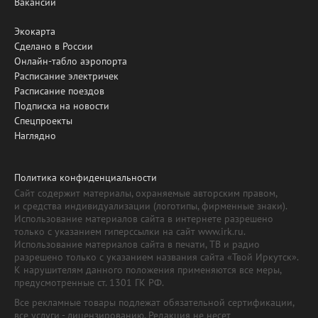
Вакансии
Экокарта
Сделано в России
Онлайн-табло аэропорта
Расписание электричек
Расписание поездов
Подписка на новости
Спецпроекты
Наглядно
Политика конфиденциальности
Сайт содержит материалы, охраняемые авторским правом,
и средства индивидуализации (логотипы, фирменные знаки).
Использование материалов сайта в интернете разрешено
только с указанием гиперссылки на сайт www.irk.ru.
Использование материалов сайта в печати, ТВ и радио
разрешено только с указанием названия сайта «Твой Иркутск».
К нарушителям данного положения применяются все меры,
предусмотренные ст. 1301 ГК РФ.
Все рекламные товары подлежат обязательной сертификации,
все услуги - лицензированию. Редакция не несет