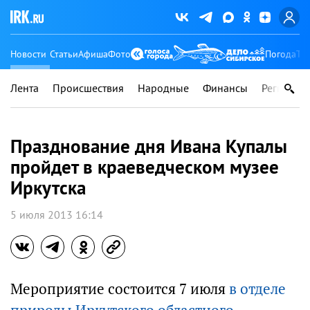
Новости
Статьи
Афиша
Фото
Погода
Ту
Лента
Происшествия
Народные
Финансы
Регионы
Празднование дня Ивана Купалы
пройдет в краеведческом музее
Иркутска
5 июля 2013 16:14
Мероприятие состоится 7 июля
в отделе