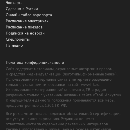
Экокарта
Сделано в России
Онлайн-табло аэропорта
Расписание электричек
Расписание поездов
Подписка на новости
Спецпроекты
Наглядно
Политика конфиденциальности
Сайт содержит материалы, охраняемые авторским правом,
и средства индивидуализации (логотипы, фирменные знаки).
Использование материалов сайта в интернете разрешено
только с указанием гиперссылки на сайт www.irk.ru.
Использование материалов сайта в печати, ТВ и радио
разрешено только с указанием названия сайта «Твой Иркутск».
К нарушителям данного положения применяются все меры,
предусмотренные ст. 1301 ГК РФ.
Все рекламные товары подлежат обязательной сертификации,
все услуги - лицензированию. Редакция не несет
ответственности за содержание рекламных материалов.
Реклама изготовлена и размещена на основе материалов,