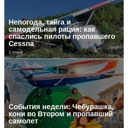
Непогода, тайга и
самодельная рация: как
спаслись пилоты пропавшего
Cessna
1 отзыв
События недели: Чебурашка,
кони во Втором и пропавший
самолет