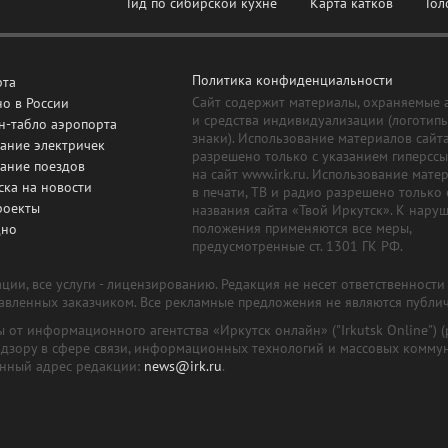
Гид по сибирской кухне
Карта катков
Гол
Политика конфиденциальности
рта
Сайт содержит материалы, охраняемые 
о в России
и средства индивидуализации (логотип
н-табло аэропорта
знаки). Использование материалов сайт
ание электричек
разрешено только с указанием гиперсс
сание поездов
на сайт www.irk.ru. Использование мате
ска на новости
в печати, ТВ и радио разрешено только 
роекты
названия сайта «Твой Иркутск». К нару
положения применяются все меры,
дно
предусмотренные ст. 1301 ГК РФ.
ии, все услуги - лицензированию. Редакция не несет ответственност
тавленных заказчиком. Все рекламные предложения не являются публи
лы от информационного агентства «Иркутск онлайн» ("Irkutsk Online
надзору в сфере связи, информационных технологий и массовых комму
онный адрес редакции:
news@irk.ru
.