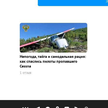
З
Непогода, тайга и самодельная рация:
как спаслись пилоты пропавшего
Cessna
1 отзыв