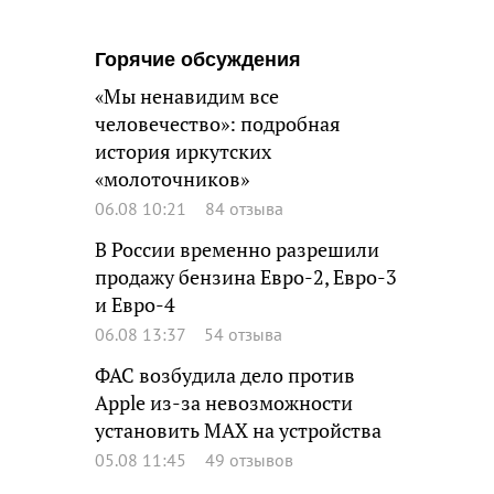
Горячие обсуждения
«Мы ненавидим все
человечество»: подробная
история иркутских
«молоточников»
06.08 10:21
84 отзыва
В России временно разрешили
продажу бензина Евро-2, Евро-3
и Евро-4
06.08 13:37
54 отзыва
ФАС возбудила дело против
Apple из-за невозможности
установить MAX на устройства
05.08 11:45
49 отзывов