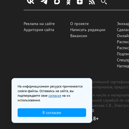
Реклама на сайте
О проекте
Экока
Аудитория сайта
Написать редакции
Сделан
Вакансии
Онлай
Распис
Распи
Подпи
Спецп
Нагля
Все рекламные товары подлежат обязательной сертификац
На информационном ресурсе применяются
изготовлена и размещена на основе материалов, предос
cookie-файлы. Оставаясь на сайте, вы
На сайте www.irk.ru размещаются в том числе и материа
подтверждаете свое
согласие
на их
от 29 октября 2018 г., выдан Федеральной службой по 
использование.
ООО «Ирк.ру». Главный редактор — Павлова С.В., Электр
Телефон редакции:
+7 (3952) 48-88-50
Я согласен
18+
© 2003–2026 IRK.ru Твой Иркутск