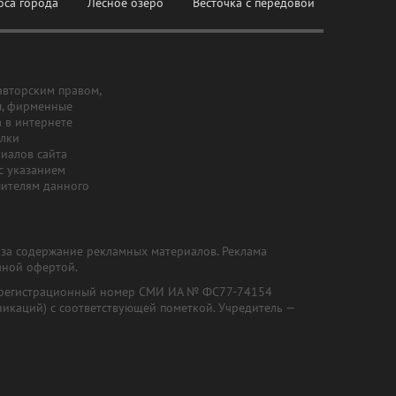
оса города
Лесное озеро
Весточка с передовой
авторским правом,
ы, фирменные
а в интернете
ылки
риалов сайта
с указанием
шителям данного
и за содержание рекламных материалов. Реклама
чной офертой.
") (регистрационный номер СМИ ИА № ФС77-74154
никаций) с соответствующей пометкой. Учредитель —