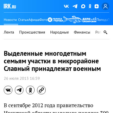
Новости
Статьи
Афиша
Фото
Погода
Ту
Лента
Происшествия
Народные
Финансы
Регионы
Выделенные многодетным
семьям участки в микрорайоне
Славный принадлежат военным
26 июля 2013 16:59
В сентябре 2012 года правительство