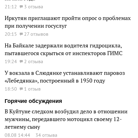
21:12
3 отзыва
Иркутян приглашают пройти опрос о проблемах
при получении госуслуг
20:15
27 отзывов
На Байкале задержали водителя гидроцикла,
пытавшегося скрыться от инспекторов ГИМС
19:24
2 отзыва
У вокзала в Слюдянке устанавливают паровоз
«Лебедянка», построенный в 1950 году
18:50
1 отзыв
Горячие обсуждения
В Куйтуне следком возбудил дело в отношении
мужчины, передавшего мотоцикл своему 12-
летнему сыну
08.08 14:44
34 отзыва